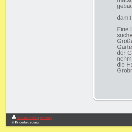
matsc
geba
ge
damit
Eine 
suche
Größe
Garte
der G
nehme
die H
Grobm
Druckversion
|
Sitemap
© Kinderbetreuung