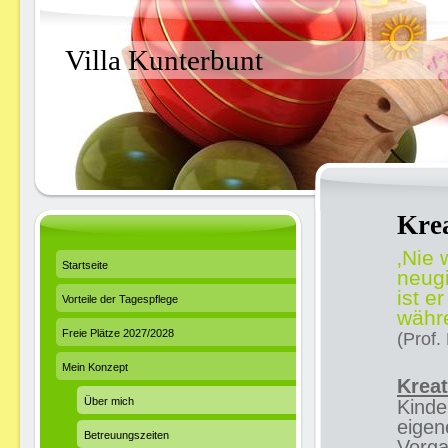
Villa Kunterbunt
Krea
‚Nie 
Startseite
neugi
ist e
Vorteile der Tagespflege
währe
Freie Plätze 2027/2028
(Prof.
Mein Konzept
Kreat
Über mich
Kinde
eigen
Betreuungszeiten
Vorga