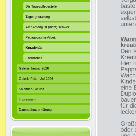
baste
Die Tagespflegestelle
exper
selbs
Tagesgestaltung
unter
Aller Anfang ist (nicht) schwer
Pädagogische Arbeit
Wann
kreat
Kreativität
Den K
Kreat
Elternarbeit
Hier 
Pappe
Galerie Januar 2026
Wach
Galerie Feb. - Juli 2026
Kinde
eine 
So finden Sie uns
Duplo
bauen
Impressum
für d
Datenschutzerklärung
lecke
Große
oder 
und e