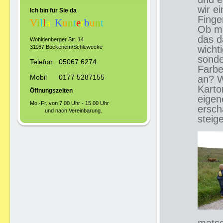
wir e
Ich bin für Sie da
Finge
V
i
l
l
a
K
u
n
t
e
r
b
u
n
t
Ob mi
das d
Wohldenberger Str. 14
31167 Bockenem/Schlewecke
wicht
sonde
Telefon 05067 6274
Farbe
Mobil 0177 5287155
an? W
Karto
Öffnungszeiten
eigen
Mo.-Fr. von 7.00 Uhr - 15.00 Uhr
ersch
und nach Vereinbarung.
steig